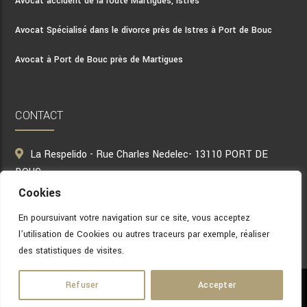
Avocat accident de la route Martigues, Istres
Avocat Spécialisé dans le divorce près de Istres à Port de Bouc
Avocat à Port de Bouc près de Martigues
CONTACT
La Respelido - Rue Charles Nedelec- 13110 PORT DE
BOUC
Cookies
06 49 37 16 15
avocat.massimino@yahoo.com
En poursuivant votre navigation sur ce site, vous acceptez
l’utilisation de Cookies ou autres traceurs par exemple, réaliser
des statistiques de visites.
Refuser
Accepter
Politique de confidentialité
Mentions légales